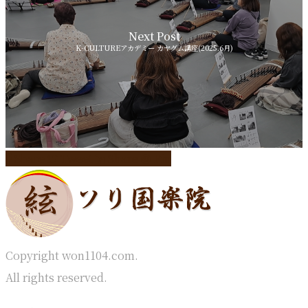
Next Post
K-CULTUREアカデミー カヤグム講座(2025.6月)
Share
Tweet
Share
Pin
Copyright won1104.com.
All rights reserved.