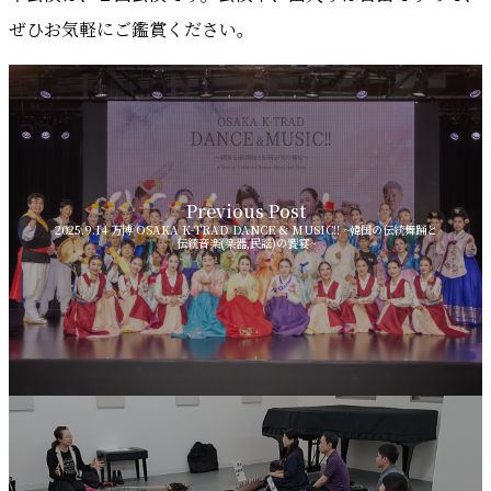
ぜひお気軽にご鑑賞ください。
Previous Post
2025.9.14 万博 OSAKA K-TRAD DANCE & MUSIC!! ~韓国の伝統舞踊と
伝統音楽(楽器,民謡)の饗宴~