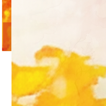
お知らせ
ギャラリー
スケジュール
万博 OSAKA K-TRAD DANCE &
MUSIC!! ~韓国の伝統舞踊と伝統
音楽(楽器,民謡)の饗宴~
2025年8月25日