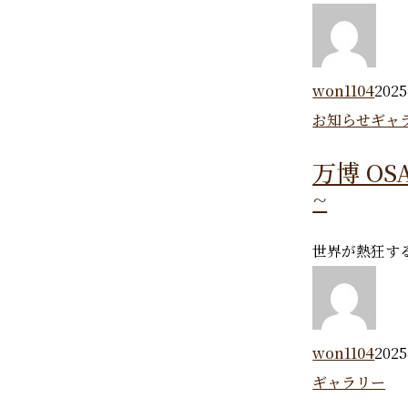
won1104
202
お知らせ
ギャ
万博 OS
~
世界が熱狂する
won1104
202
ギャラリー