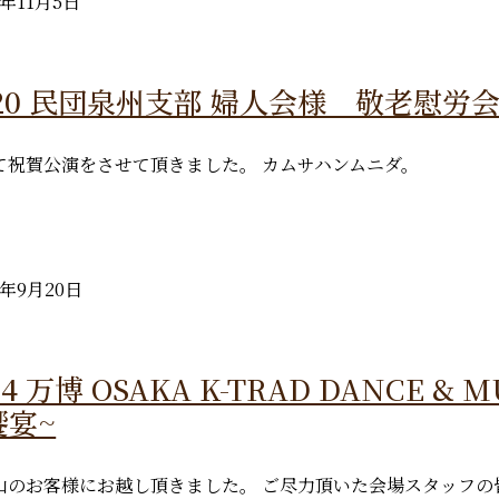
5年11月5日
9.20 民団泉州支部 婦人会様 敬老慰労
て祝賀公演をさせて頂きました。 カムサハンムニダ。
5年9月20日
.14 万博 OSAKA K-TRAD DANCE
饗宴~
山のお客様にお越し頂きました。 ご尽力頂いた会場スタッフ