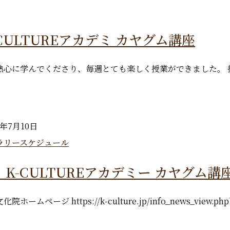
K-CULTUREアカデミ カヤグム講座
熱心に学んでくださり、毎週とても楽しく授業ができました。
6年7月10日
ラリー
スケジュール
6月 K-CULTUREアカデミー カヤグム
ームページ https://k-culture.jp/info_news_view.ph