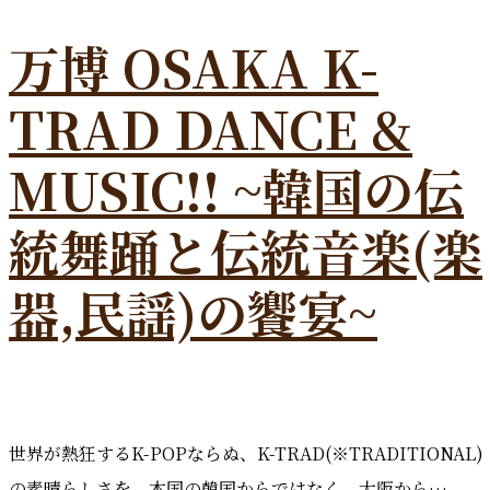
万博 OSAKA K-
TRAD DANCE &
MUSIC!! ~韓国の伝
統舞踊と伝統音楽(楽
器,民謡)の饗宴~
世界が熱狂するK-POPならぬ、K-TRAD(※TRADITIONAL)
の素晴らしさを、本国の韓国からではなく、大阪から…